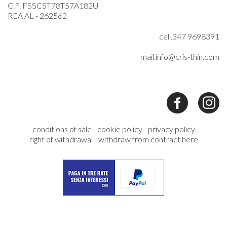
C.F. FSSCST78T57A182U
REA AL - 262562
cell.347 9698391
mail.info@cris-thin.com
conditions of sale
-
cookie policy
-
privacy policy
right of withdrawal
-
withdraw from contract here